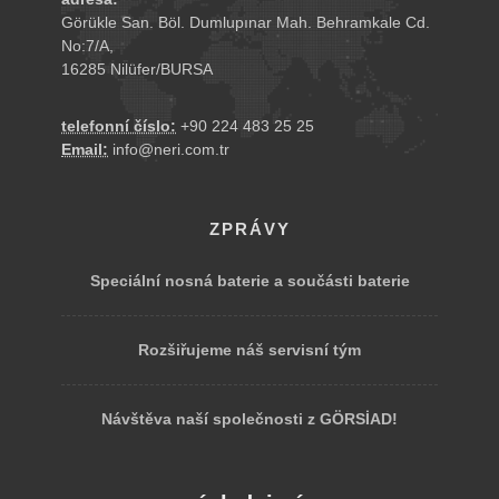
Görükle San. Böl. Dumlupınar Mah. Behramkale Cd.
No:7/A,
16285 Nilüfer/BURSA
telefonní číslo:
+90 224 483 25 25
Email:
info@neri.com.tr
ZPRÁVY
Speciální nosná baterie a součásti baterie
Rozšiřujeme náš servisní tým
Návštěva naší společnosti z GÖRSİAD!