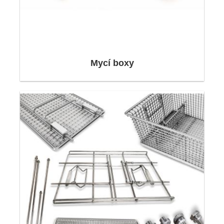
vlastního drátěného koše, od tvaru čisticího koše
až po materiály v něm použité.
Nerezové koše a nerezové nosiče zboží jsou
Mycí boxy
vyráběny individuálně s ohledem na geometrické
tvary a různé požadavky.
Neri Mak má za posledních 10 let více než 2 500
různých typů Vyvíjí a vyrábí čisticí nádoby,
nerezové nosiče zboží a drátěné koše.
kompetencemi
Sdružujeme širokou škálu kompetencí v