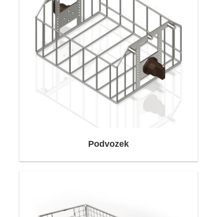
Díky našim flexibilním a automatizovaným
výrobním zařízením dokážeme vyrobit vše, co
potřebujete, přesně a rychle.
Podvozek
Díky našim dlouholetým zkušenostem v oboru
průmyslové čisticí techniky
s extrémně krátkými reakčními a dodacími
lhůtami jsme vysoce kvalifikovaným a