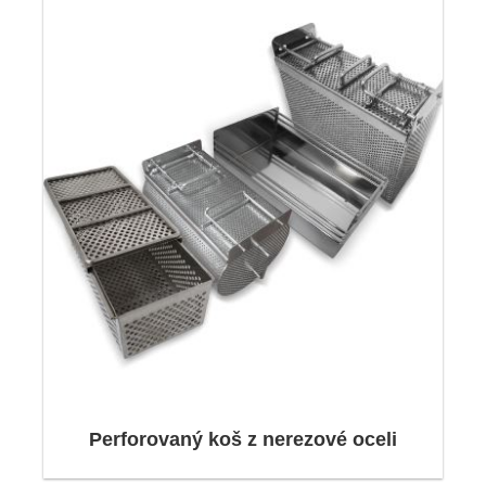
skupinami na světě, překonáváme hranice – a
zvládáme i ty největší logistické výzvy.
Rádi převezmeme kompletní logistické odbavení
vnitrostátní i mezinárodní přepravy (od kusových
zásilek až po těžké náklady) a jednáme vždy
rychle, flexibilně a spolehlivě - i při časově
kritických nebo neobvyklých požadavcích.
Většina zásilek je prováděna incoterms
CPT/DAP. Ty již zahrnují náklady na vývoz,
náklady na dopravu a náklady na pojištění.
Perforovaný koš z nerezové oceli
Návrh a konstrukce drátěných