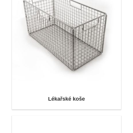
prověřeným partnerem mnoha zavedených
společností,
Obal:
Lékařské koše
Abychom mohli optimálně sladit naše obaly s
vašimi produkty, používáme velké množství