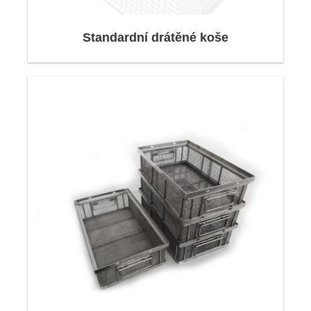
sortimentu produktů Neri-Mak vyvíjí a vyrábí
Standardní drátěné koše
individuální zákaznická řešení s mnohaletými
zkušenostmi a vysokou úrovní odborné
způsobilosti.
Naše široká škála produktů zajišťuje snadné
přizpůsobení široké škále logistických
požadavků.
RYCHLÉ ODKAZY
Design & Construction
Kompetence
Ziskovost začíná konzultací
Dodávka