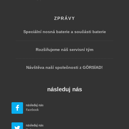
doprava zboží a čištění dílů
ZPRÁVY
Proč stále více firem spoléhá na univerzální
Speciální nosná baterie a součásti baterie
košový systém se kterým
lze obrobky mýt, přepravovat a skladovat?
Rozšiřujeme náš servisní tým
Technický vývoj s ohledem na zvyšující se
Návštěva naší společnosti z GÖRSİAD!
automatizaci a flexibilitu, stejně jako zvyšující se
požadavky na specifikace zbytkových nečistot a
následuj nás
povrchové vlastnosti obrobků přispěly k tomu, že
bezpečná manipulace s díly je stále důležitější.
následuj nás
Facebook
Aby bylo možné těmto výzvám čelit, byly vyvinuty
následuj nás
modulární systémy nosičů obrobků, které