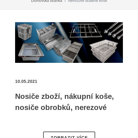
Domovská stránka
Nerezové drátěné koše
10.05.2021
Nosiče zboží, nákupní koše,
nosiče obrobků, nerezové
čisticí nádoby, drátěné koše,
nerezové čisticí koše, drátěné
ZOBRAZIT VÍCE