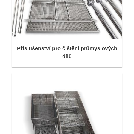
Příslušenství pro čištění průmyslových
dílů
stavebnictví,
obrábění kovů,
automatizace,
povrchová úprava,
Technologie svařování