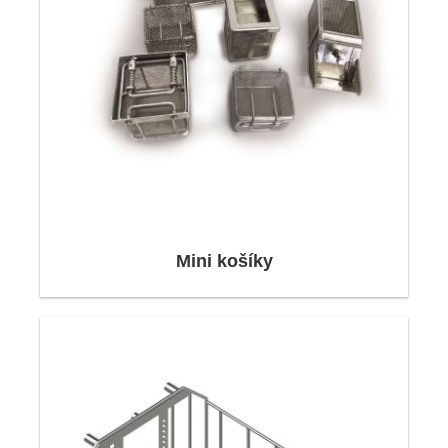
Naši aplikační inženýři se zaměřují na zájmy
zákazníků. Při kalkulaci a navrhování produktů
individuálně zvažujeme představy a požadavky
zákazníků. Společně s našimi zákazníky vyvíjíme
řešení, která optimálně sladí faktory bezpečnosti,
životnosti a ceny.
Mini košíky
dodávka