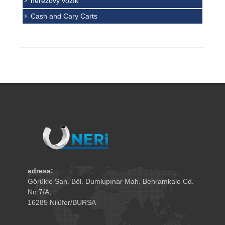
nerezový vozík
Ruční vozíky mohou být taženy i motorovým
Cash and Cary Carts
vozidlem. K tomu nabízíme stabilní tažné oko.
Volitelně nabízíme také spojku, se kterou lze
táhnout více vozů za sebou.
adresa:
Görükle San. Böl. Dumlupınar Mah. Behramkale Cd.
No:7/A,
16285 Nilüfer/BURSA