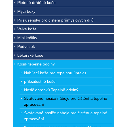
Pletené drátěné koše
Mycí boxy
Příslušenství pro čištění průmyslových dílů
Velké koše
Mini košíky
Podvozek
Lékařské koše
Košík tepelně odolný
Nabíjecí koše pro tepelnou úpravu
příležitostné koše
Nosič obrobků Tepelně odolný
Svařované nosiče náboje pro čištění a tepelné
zpracování
Svařované nosiče náboje pro čištění a tepelné
zpracování