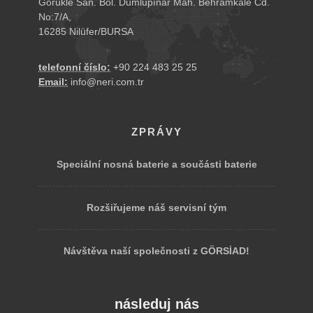
Görükle San. Böl. Dumlupınar Mah. Behramkale Cd.
No:7/A,
16285 Nilüfer/BURSA
telefonní číslo:
+90 224 483 25 25
Email:
info@neri.com.tr
ZPRÁVY
Speciální nosná baterie a součásti baterie
Rozšiřujeme náš servisní tým
Návštěva naší společnosti z GÖRSİAD!
následuj nás