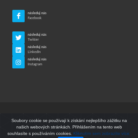
následuj nás
Facebook
následuj nás
Twitter
následuj nás
LinkedIn
následuj nás
Instagram
© Neri Makina Mühendislik Sanayi ve Ticaret Ltd. Sti.
Soubory cookie se používají k získání nejlepšího zážitku na
Všechna práva vyhrazena.
našich webových stránkách. Přihlášením na tento web
souhlasíte s používáním cookies.
Kliknutím sem zobrazíte více.
Podmínky použití
/
Zásady ochrany osobních údajů