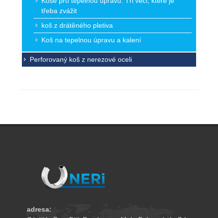
Koše pro tepelnou úpravu: Tři věci, které je
třeba zvážit
koš z drátěného pletiva
Koš na tepelnou úpravu a kalení
Perforovaný koš z nerezové oceli
adresa: